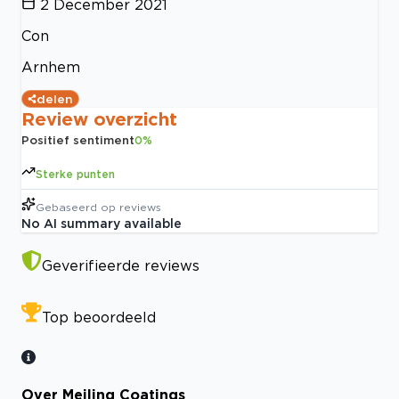
2 December 2021
Con
Arnhem
delen
Review overzicht
Positief sentiment
0
%
Sterke punten
Gebaseerd op
reviews
No AI summary available
Geverifieerde reviews
Top beoordeeld
Over Meiling Coatings