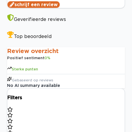
schrijf een review
Geverifieerde reviews
Top beoordeeld
Review overzicht
Positief sentiment
0
%
Sterke punten
Gebaseerd op
reviews
No AI summary available
Filters