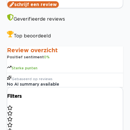
schrijf een review
Geverifieerde reviews
Top beoordeeld
Review overzicht
Positief sentiment
0
%
Sterke punten
Gebaseerd op
reviews
No AI summary available
Filters