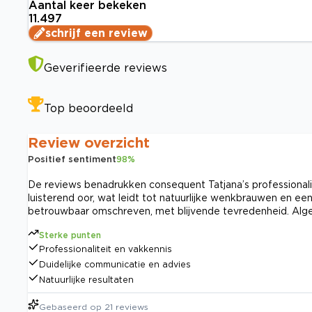
Aantal keer bekeken
11.497
schrijf een review
Geverifieerde reviews
Top beoordeeld
Review overzicht
Positief sentiment
98
%
De reviews benadrukken consequent Tatjana’s professionalit
luisterend oor, wat leidt tot natuurlijke wenkbrauwen en ee
betrouwbaar omschreven, met blijvende tevredenheid. Alge
Sterke punten
Professionaliteit en vakkennis
Duidelijke communicatie en advies
Natuurlijke resultaten
Gebaseerd op
21
reviews