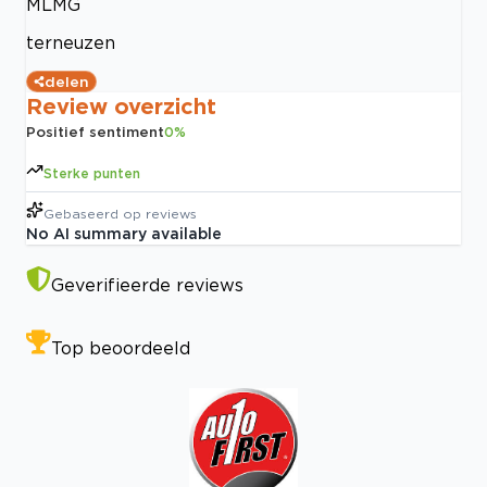
MLMG
terneuzen
delen
Review overzicht
Positief sentiment
0
%
Sterke punten
Gebaseerd op
reviews
No AI summary available
Geverifieerde reviews
Top beoordeeld