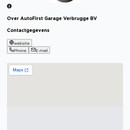
Over AutoFirst Garage Verbrugge BV
Bekijk certificaat
Contactgegevens
website
Phone
E-mail