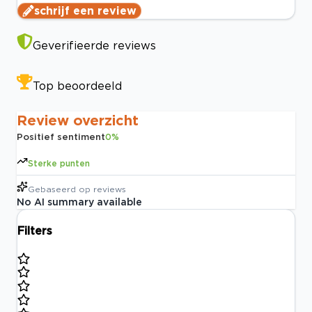
schrijf een review
Geverifieerde reviews
Top beoordeeld
Review overzicht
Positief sentiment
0
%
Sterke punten
Gebaseerd op
reviews
No AI summary available
Filters