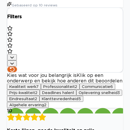
Gebaseerd op
10
reviews
Filters
Kies wat voor jou belangrijk is
Klik op een
onderwerp en bekijk hoe anderen dit beoordelen
Kwaliteit werk
7
Professionaliteit
2
Communicatie
6
Prijs-kwaliteit
2
Deadlines halen
1
Oplevering snelheid
3
Eindresultaat
2
Klanttevredenheid
5
Algehele ervaring
2
10