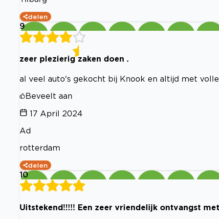
delen
9
zeer plezierig zaken doen .
al veel auto's gekocht bij Knook en altijd met voll
Beveelt aan
17 April 2024
Ad
rotterdam
delen
10
Uitstekend!!!!! Een zeer vriendelijk ontvangst m