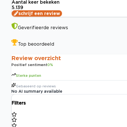
Aantal keer bekeken
5.139
schrijf een review
Geverifieerde reviews
Top beoordeeld
Review overzicht
Positief sentiment
0
%
Sterke punten
Gebaseerd op
reviews
No AI summary available
Filters