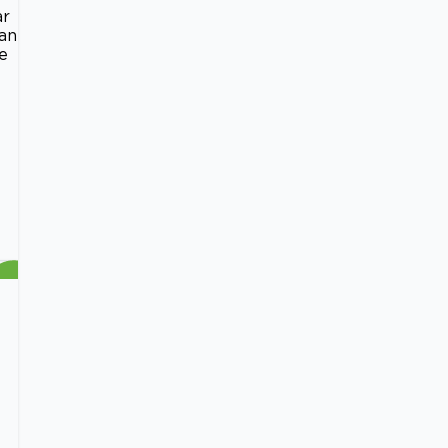
ar
an
e