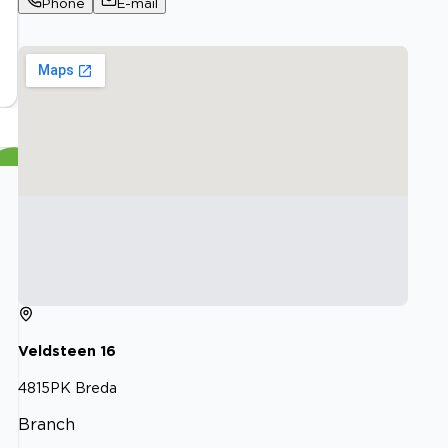
Phone
E-mail
Veldsteen
16
4815PK
Breda
Branch