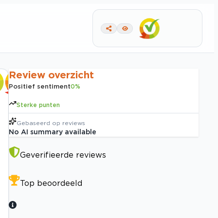
Review overzicht
Positief sentiment
0
%
Sterke punten
Gebaseerd op
reviews
No AI summary available
Geverifieerde reviews
Top beoordeeld