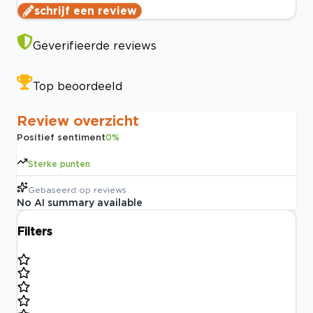
schrijf een review
Geverifieerde reviews
Top beoordeeld
Review overzicht
Positief sentiment
0
%
Sterke punten
Gebaseerd op
reviews
No AI summary available
Filters