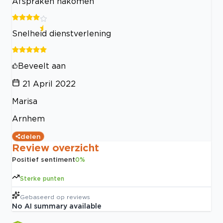
Afspraken nakomen
Snelheid dienstverlening
Beveelt aan
21 April 2022
Marisa
Arnhem
delen
Review overzicht
Positief sentiment
0
%
Sterke punten
Gebaseerd op
reviews
No AI summary available