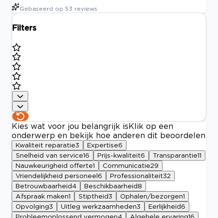
Gebaseerd op
53
reviews
Filters
Kies wat voor jou belangrijk is
Klik op een
onderwerp en bekijk hoe anderen dit beoordelen
Kwaliteit reparatie
3
Expertise
6
Snelheid van service
16
Prijs-kwaliteit
6
Transparantie
11
Nauwkeurigheid offerte
1
Communicatie
29
Vriendelijkheid personeel
6
Professionaliteit
32
Betrouwbaarheid
4
Beschikbaarheid
8
Afspraak maken
1
Stiptheid
3
Ophalen/bezorgen
1
Opvolging
3
Uitleg werkzaamheden
3
Eerlijkheid
6
Probleemoplossend vermogen
4
Algehele ervaring
16