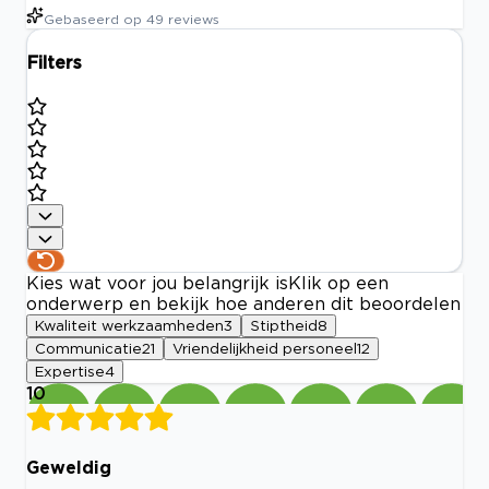
Gebaseerd op
49
reviews
Filters
Kies wat voor jou belangrijk is
Klik op een
onderwerp en bekijk hoe anderen dit beoordelen
Kwaliteit werkzaamheden
3
Stiptheid
8
Communicatie
21
Vriendelijkheid personeel
12
Expertise
4
10
Geweldig