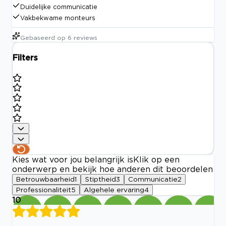
Duidelijke communicatie
Vakbekwame monteurs
Gebaseerd op
6
reviews
Filters
Kies wat voor jou belangrijk is
Klik op een
onderwerp en bekijk hoe anderen dit beoordelen
Betrouwbaarheid
1
Stiptheid
3
Communicatie
2
Professionaliteit
5
Algehele ervaring
4
10