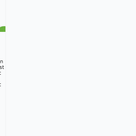
en
st
t
t