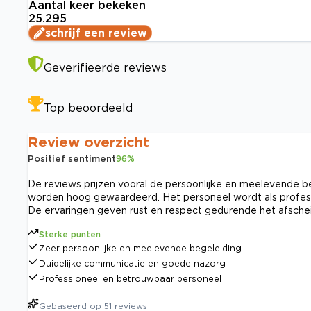
Aantal keer bekeken
25.295
schrijf een review
Geverifieerde reviews
Top beoordeeld
Review overzicht
Positief sentiment
96
%
De reviews prijzen vooral de persoonlijke en meelevende be
worden hoog gewaardeerd. Het personeel wordt als profess
De ervaringen geven rust en respect gedurende het afschei
Sterke punten
Zeer persoonlijke en meelevende begeleiding
Duidelijke communicatie en goede nazorg
Professioneel en betrouwbaar personeel
Gebaseerd op
51
reviews