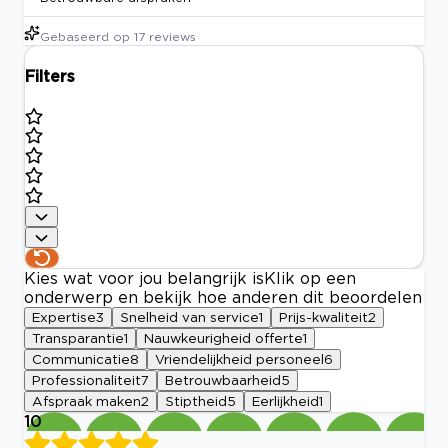
Gebaseerd op
17
reviews
Filters
Kies wat voor jou belangrijk is
Klik op een
onderwerp en bekijk hoe anderen dit beoordelen
Expertise
3
Snelheid van service
1
Prijs-kwaliteit
2
Transparantie
1
Nauwkeurigheid offerte
1
Communicatie
8
Vriendelijkheid personeel
6
Professionaliteit
7
Betrouwbaarheid
5
Afspraak maken
2
Stiptheid
5
Eerlijkheid
1
10