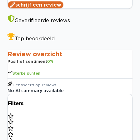
schrijf een review
Geverifieerde reviews
Top beoordeeld
Review overzicht
Positief sentiment
0
%
Sterke punten
Gebaseerd op
reviews
No AI summary available
Filters