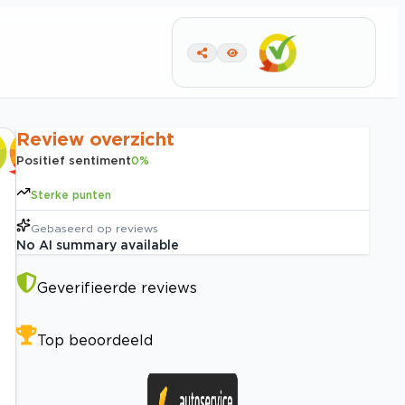
Review overzicht
Positief sentiment
0
%
Sterke punten
Gebaseerd op
reviews
No AI summary available
Geverifieerde reviews
Top beoordeeld