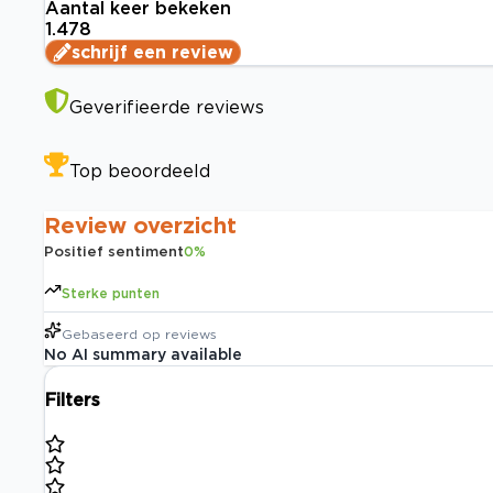
Aantal keer bekeken
1.478
schrijf een review
Geverifieerde reviews
Top beoordeeld
Review overzicht
Positief sentiment
0
%
Sterke punten
Gebaseerd op
reviews
No AI summary available
Filters