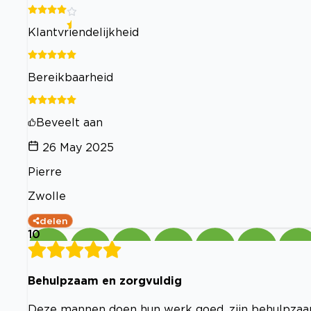
Klantvriendelijkheid
Bereikbaarheid
Beveelt aan
26 May 2025
Pierre
Zwolle
delen
10
Behulpzaam en zorgvuldig
Deze mannen doen hun werk goed, zijn behulpzaam