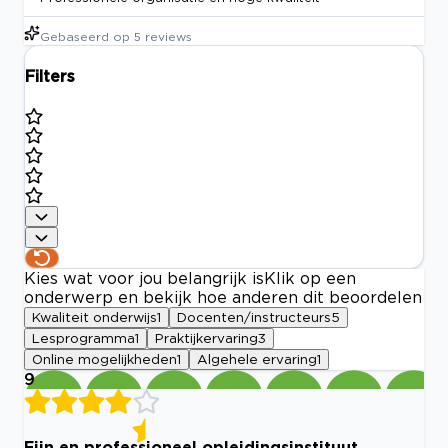
Gebaseerd op
5
reviews
Filters
Kies wat voor jou belangrijk is
Klik op een
onderwerp en bekijk hoe anderen dit beoordelen
Kwaliteit onderwijs
1
Docenten/instructeurs
5
Lesprogramma
1
Praktijkervaring
3
Online mogelijkheden
1
Algehele ervaring
1
9
Fijn en professioneel opleidingsinstituut