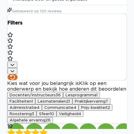
Gebaseerd op
120
reviews
Filters
Kies wat voor jou belangrijk is
Klik op een
onderwerp en bekijk hoe anderen dit beoordelen
Docenten/instructeurs
36
Lesprogramma
1
Faciliteiten
1
Lesmaterialen
21
Praktijkervaring
7
Administratie
4
Communicatie
4
Prijs-kwaliteit
2
Roostering
3
Sfeer
10
Veiligheid
4
Algehele ervaring
26
10