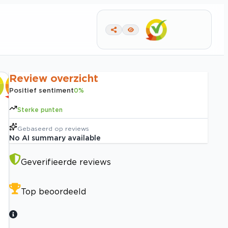
Review overzicht
Positief sentiment
0
%
Sterke punten
Gebaseerd op
reviews
No AI summary available
Geverifieerde reviews
Top beoordeeld