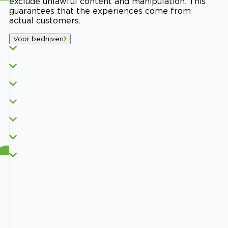
exclude unlawful content and manipulation. This
guarantees that the experiences come from
actual customers.
Voor bedrijven