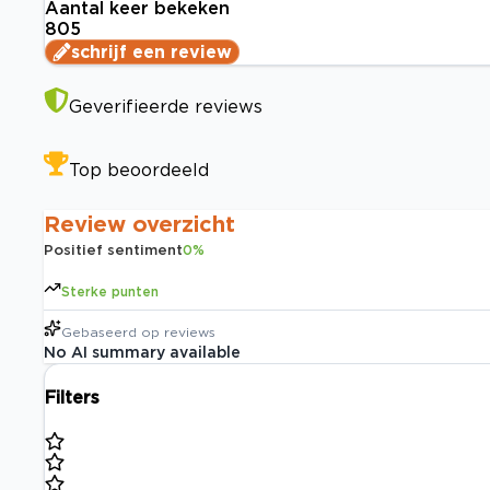
Aantal keer bekeken
805
schrijf een review
Geverifieerde reviews
Top beoordeeld
Review overzicht
Positief sentiment
0
%
Sterke punten
Gebaseerd op
reviews
No AI summary available
Filters