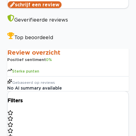
schrijf een review
Geverifieerde reviews
Top beoordeeld
Review overzicht
Positief sentiment
0
%
Sterke punten
Gebaseerd op
reviews
No AI summary available
Filters