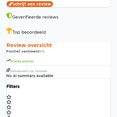
schrijf een review
Geverifieerde reviews
Top beoordeeld
Review overzicht
Positief sentiment
0
%
Sterke punten
Gebaseerd op
reviews
No AI summary available
Filters