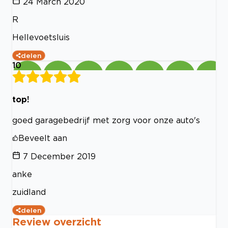
24 March 2020
R
Hellevoetsluis
delen
10
top!
goed garagebedrijf met zorg voor onze auto's
Beveelt aan
7 December 2019
anke
zuidland
delen
Review overzicht