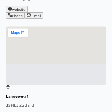
website
Phone
E-mail
Langeweg
1
3214LJ
Zuidland