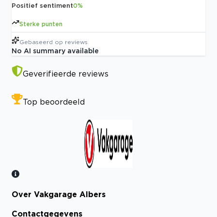
Positief sentiment
0
%
Sterke punten
Gebaseerd op
reviews
No AI summary available
Geverifieerde reviews
Top beoordeeld
Over Vakgarage Albers
Bekijk certificaat
Contactgegevens