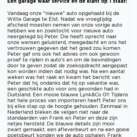
Een garage waar service en de klant op 1 staat!
Vandaag onze "nieuwe" auto opgehaald bij de
Witte Garage te Elst. Nadat we vroegtijdig
afscheid moesten nemen van onze vorige auto
hebben we en zoektocht voor nieuwe auto
neergelegd bij Peter. Die heeft oprecht naar
onze wensen geluisterd, meegedacht en ons het
vertrouwen gegeven dat het goed zou komen.
Peter gaf ons ook het advies om ook gewoon
proef te rijden in auto's en om de bevindingen
door te geven zodat de zoekopdracht aangepast
kon worden indien dat nodig was. Na een aantal
weken was het raak en kwam het bericht van
Peter dat hij, ondanks dat hij op vakantie was,
een geschikte auto voor ons gevonden had in
Duitsland. Een mooie blauwe Lynk&Co 01! Tijdens
het hele proces van importeren heeft Peter ons
bij elke stap op de hoogte gehouden. Eenmaal in
Nederland bleken de velgen niet naar de
standaarden van Frank en Peter en deze zijn
netjes hersteld. De blauwe details zijn mooi
zwart gemaakt, een afleverbeurt en na een goeie
poetsbeurt konden we de auto ophalen. Frank