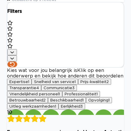
Filters
Kies wat voor jou belangrijk is
Klik op een
onderwerp en bekijk hoe anderen dit beoordelen
Expertise
1
Snelheid van service
1
Prijs-kwaliteit
2
Transparantie
4
Communicatie
3
Vriendelijkheid personeel
1
Professionaliteit
1
Betrouwbaarheid
2
Beschikbaarheid
1
Opvolging
1
Uitleg werkzaamheden
1
Eerlijkheid
3
10