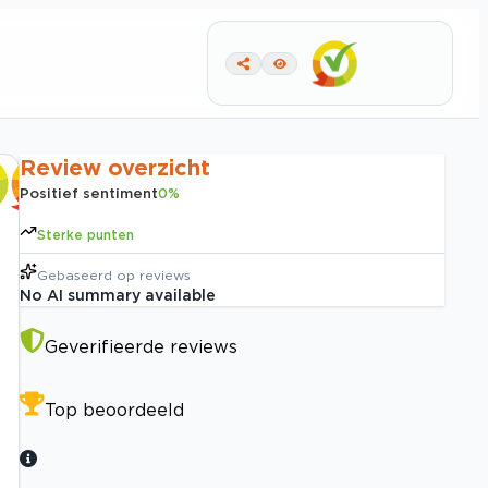
Review overzicht
Positief sentiment
0
%
Sterke punten
Gebaseerd op
reviews
No AI summary available
Geverifieerde reviews
Top beoordeeld