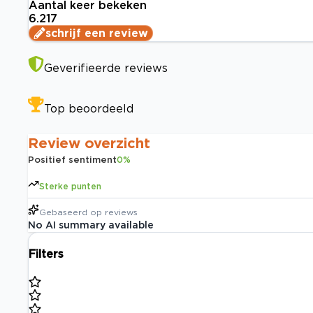
Aantal keer bekeken
6.217
schrijf een review
Geverifieerde reviews
Top beoordeeld
Review overzicht
Positief sentiment
0
%
Sterke punten
Gebaseerd op
reviews
No AI summary available
Filters