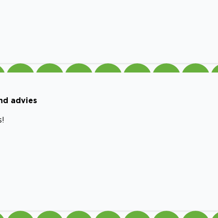
nd advies
s!