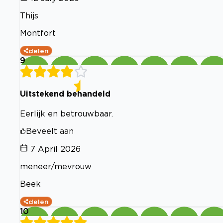
Thijs
Montfort
delen
9
Uitstekend behandeld
Eerlijk en betrouwbaar.
Beveelt aan
7 April 2026
meneer/mevrouw
Beek
delen
10