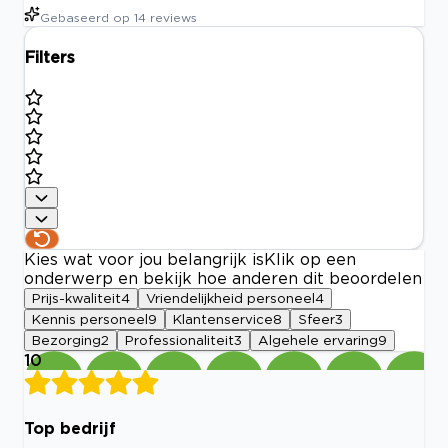
Gebaseerd op
14
reviews
Filters
Kies wat voor jou belangrijk is
Klik op een
onderwerp en bekijk hoe anderen dit beoordelen
Prijs-kwaliteit
4
Vriendelijkheid personeel
4
Kennis personeel
9
Klantenservice
8
Sfeer
3
Bezorging
2
Professionaliteit
3
Algehele ervaring
9
10
Top bedrijf