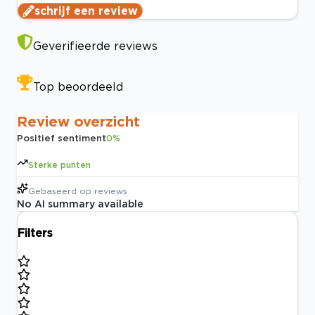
schrijf een review
Geverifieerde reviews
Top beoordeeld
Review overzicht
Positief sentiment
0
%
Sterke punten
Gebaseerd op
reviews
No AI summary available
Filters