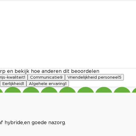
rp en bekijk hoe anderen dit beoordelen
rijs-kwaliteit
1
Communicatie
9
Vriendelijkheid personeel
5
Eerlijkheid
1
Algehele ervaring
1
af hybride,en goede nazorg.