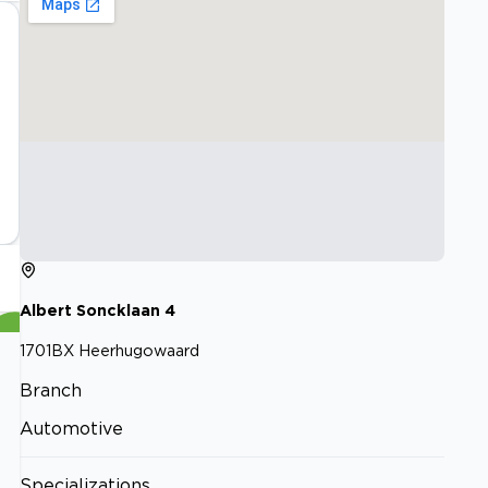
Albert Soncklaan
4
1701BX
Heerhugowaard
Branch
Automotive
Specializations