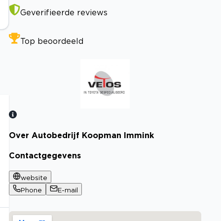
Geverifieerde reviews
Top beoordeeld
Over Autobedrijf Koopman Immink
Bekijk certificaat
Contactgegevens
website
Phone
E-mail