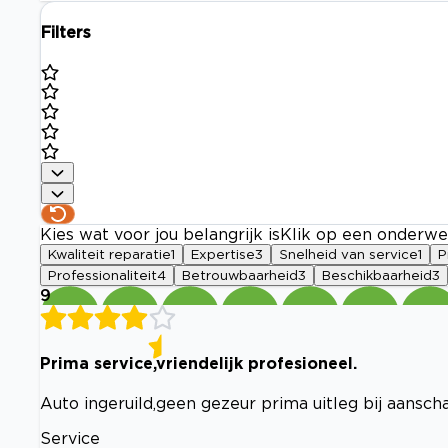
Filters
Kies wat voor jou belangrijk is
Klik op een onderwe
Kwaliteit reparatie
1
Expertise
3
Snelheid van service
1
P
Professionaliteit
4
Betrouwbaarheid
3
Beschikbaarheid
3
9
Prima service,vriendelijk profesioneel.
Auto ingeruild,geen gezeur prima uitleg bij aansch
Service