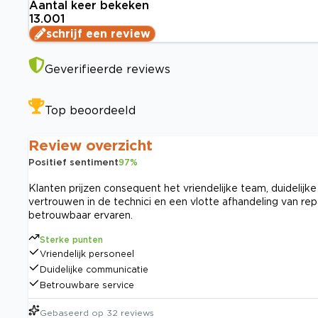
Aantal keer bekeken
13.001
schrijf een review
Geverifieerde reviews
Top beoordeeld
Review overzicht
Positief sentiment
97
%
Klanten prijzen consequent het vriendelijke team, duideli
vertrouwen in de technici en een vlotte afhandeling van re
betrouwbaar ervaren.
Sterke punten
Vriendelijk personeel
Duidelijke communicatie
Betrouwbare service
Gebaseerd op
32
reviews