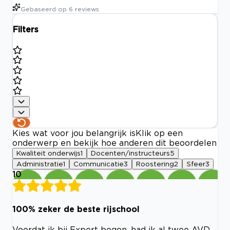
Gebaseerd op
6
reviews
Filters
Kies wat voor jou belangrijk is
Klik op een
onderwerp en bekijk hoe anderen dit beoordelen
Kwaliteit onderwijs
1
Docenten/instructeurs
5
Administratie
1
Communicatie
3
Roostering
2
Sfeer
3
10
100% zeker de beste rijschool
Voordat ik bij Expert begon, had ik al twee AVD