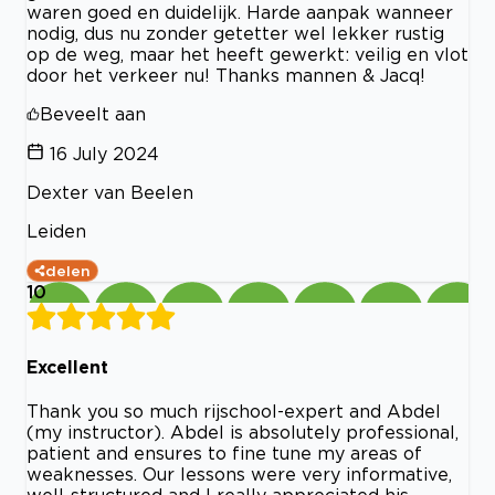
waren goed en duidelijk. Harde aanpak wanneer
nodig, dus nu zonder getetter wel lekker rustig
op de weg, maar het heeft gewerkt: veilig en vlot
door het verkeer nu! Thanks mannen & Jacq!
Beveelt aan
16 July 2024
Dexter van Beelen
Leiden
delen
10
Excellent
Thank you so much rijschool-expert and Abdel
(my instructor). Abdel is absolutely professional,
patient and ensures to fine tune my areas of
weaknesses. Our lessons were very informative,
well-structured and I really appreciated his