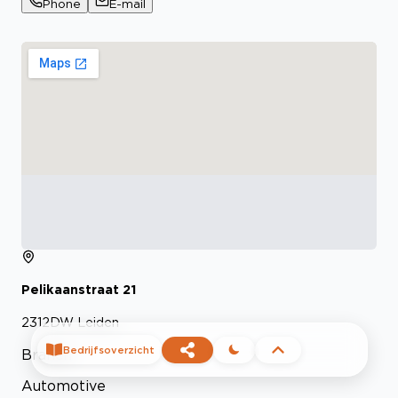
Phone
E-mail
Pelikaanstraat
21
2312DW
Leiden
Bedrijfsoverzicht
Branch
Automotive