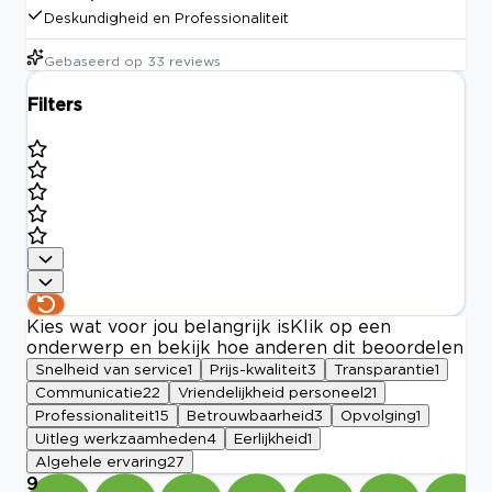
Deskundigheid en Professionaliteit
Gebaseerd op
33
reviews
Filters
Kies wat voor jou belangrijk is
Klik op een
onderwerp en bekijk hoe anderen dit beoordelen
Snelheid van service
1
Prijs-kwaliteit
3
Transparantie
1
Communicatie
22
Vriendelijkheid personeel
21
Professionaliteit
15
Betrouwbaarheid
3
Opvolging
1
Uitleg werkzaamheden
4
Eerlijkheid
1
Algehele ervaring
27
9