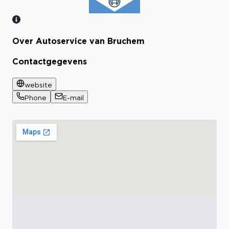
Over Autoservice van Bruchem
Bekijk certificaat
Contactgegevens
website
Phone
E-mail