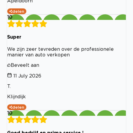
Apeldoorn
delen
10
Super
We zijn zeer tevreden over de professionele
manier van auto verkopen
Beveelt aan
11 July 2026
T.
Klijndijk
delen
10
Goed bedrijf en prima service !