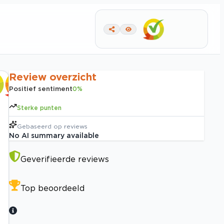
Review overzicht
Positief sentiment
0
%
Sterke punten
Gebaseerd op
reviews
No AI summary available
Geverifieerde reviews
Top beoordeeld