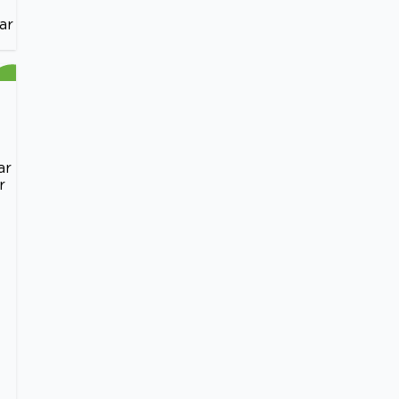
ar
ar
r