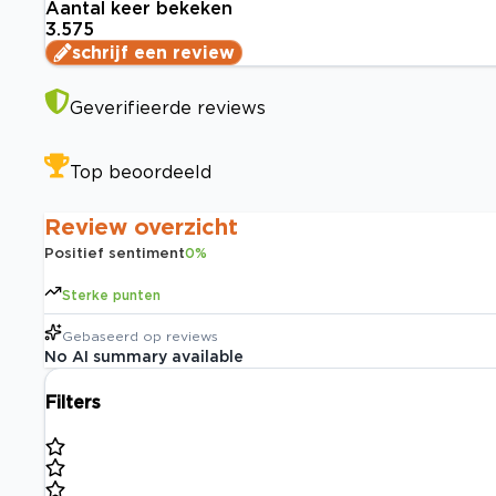
Aantal keer bekeken
3.575
schrijf een review
Geverifieerde reviews
Top beoordeeld
Review overzicht
Positief sentiment
0
%
Sterke punten
Gebaseerd op
reviews
No AI summary available
Filters