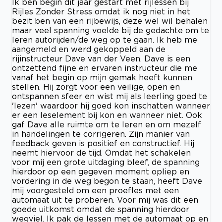
Ik ben begin dit jaar gestart met rijlessen bij
Rijles Zonder Stress omdat ik nog niet in het
bezit ben van een rijbewijs, deze wel wil behalen
maar veel spanning voelde bij de gedachte om te
leren autorijden/de weg op te gaan. Ik heb me
aangemeld en werd gekoppeld aan de
rijinstructeur Dave van der Veen. Dave is een
ontzettend fijne en ervaren instructeur die me
vanaf het begin op mijn gemak heeft kunnen
stellen. Hij zorgt voor een veilige, open en
ontspannen sfeer en wist mij als leerling goed te
'lezen' waardoor hij goed kon inschatten wanneer
er een leselement bij kon en wanneer niet. Ook
gaf Dave alle ruimte om te leren en om mezelf
in handelingen te corrigeren. Zijn manier van
feedback geven is positief en constructief. Hij
neemt hiervoor de tijd. Omdat het schakelen
voor mij een grote uitdaging bleef, de spanning
hierdoor op een gegeven moment opliep en
vordering in de weg begon te staan, heeft Dave
mij voorgesteld om een proefles met een
automaat uit te proberen. Voor mij was dit een
goede uitkomst omdat de spanning hierdoor
wegviel. Ik pak de lessen met de automaat op en