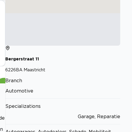
Bergerstraat
11
6226BA
Maastricht
Branch
Automotive
Specializations
Garage, Reparatie
de
en
Autogarages, Autodealers, Schade, Mobiliteit