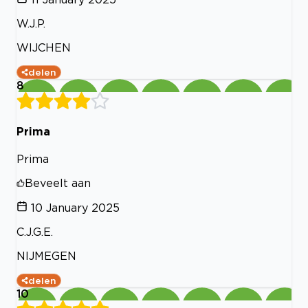
W.J.P.
WIJCHEN
delen
8
Prima
Prima
Beveelt aan
10 January 2025
C.J.G.E.
NIJMEGEN
delen
10