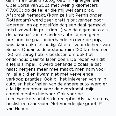
de firma Mulders Autogroep in Nijmegen een
Opel Corsa van 2023 met weinig kilometers
(17.000) op de teller die mij wel aansprak.
Afspraak gemaakt, (kom zelf uit Pernis onder
Rotterdam) werd zeer prettig ontvangen door
iedereen, en op dezelfde dag een deal gemaakt
m.b.t. zowel de prijs (inruil) van de eigen auto als
de aanschaf van de andere auto. Ik ben geen
persoon die gaat onderhandelen over de prijs,
was daar ook niet nodig. Alle lof voor de heer van
Schaik. Ondanks de afstand ruim 120 km heen en
120 km terug heb ik besloten om ook het
onderhoud daar te laten doen. De reden van dit
alles is simpel, ik werd behandeld zoals je dat
haast nergens meer mee maakt, men nam voor
mij alle tijd en kwam niet met vervelende
verkoop praatjes. Ook bij het inleveren van mijn
auto, en het afhalen van de andere auto, werd er
alle tijd genomen voor de overdracht, mijn
complimenten hiervoor. Ook voor de
medewerkers achter de receptie. Als laatste dus,
beslist een aanrader. Met vriendelijke groet, R.
van Hunen.