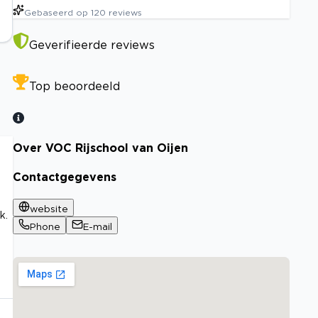
Gebaseerd op
120
reviews
Geverifieerde reviews
Top beoordeeld
Over VOC Rijschool van Oijen
Contactgegevens
website
k.
Phone
E-mail