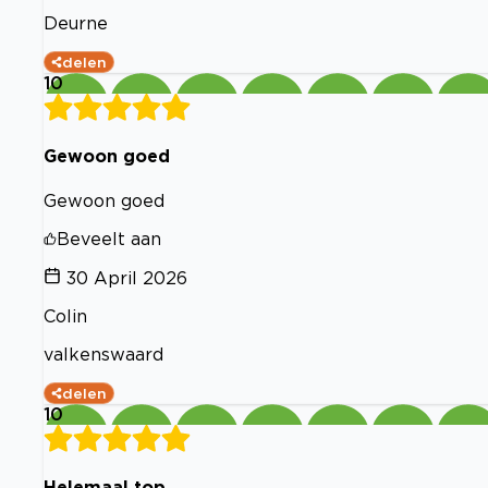
Deurne
delen
10
Gewoon goed
Gewoon goed
Beveelt aan
30 April 2026
Colin
valkenswaard
delen
10
Helemaal top