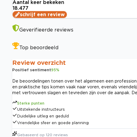
Aantal keer bekeken
18.477
schrijf een review
Geverifieerde reviews
Top beoordeeld
Review overzicht
Positief sentiment
95
%
De beoordelingen tonen over het algemeen een professionel
en praktische tips komen vaak naar voren, evenals vriendeli
met vertrouwen slagen en tevreden zijn over de aanpak. De f
Sterke punten
Uitstekende instructeurs
Duidelijke uitleg en geduld
Vriendelijke sfeer en goede planning
Gebaseerd op
120
reviews