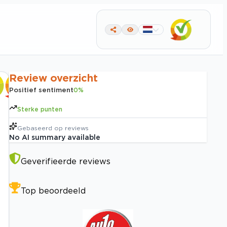
Review overzicht
Positief sentiment
0
%
Sterke punten
Gebaseerd op
reviews
No AI summary available
Geverifieerde reviews
Top beoordeeld