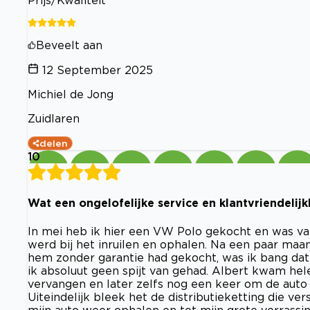
Prijs/Kwaliteit
Beveelt aan
12 September 2025
Michiel de Jong
Zuidlaren
delen
10
Wat een ongelofelijke service en klantvriendelijk
In mei heb ik hier een VW Polo gekocht en was van
werd bij het inruilen en ophalen. Na een paar maa
hem zonder garantie had gekocht, was ik bang dat 
ik absoluut geen spijt van gehad. Albert kwam hel
vervangen en later zelfs nog een keer om de auto 
Uiteindelijk bleek het de distributieketting die ve
mijn auto weer ophalen en tot mijn grote verrassin