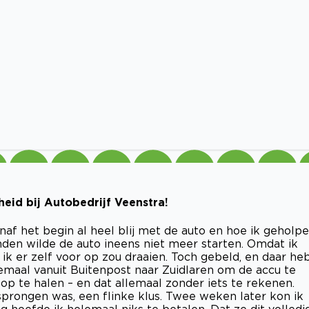
heid bij Autobedrijf Veenstra!
af het begin al heel blij met de auto en hoe ik geholp
nden wilde de auto ineens niet meer starten. Omdat ik
ik er zelf voor op zou draaien. Toch gebeld, en daar he
emaal vanuit Buitenpost naar Zuidlaren om de accu te
op te halen – en dat allemaal zonder iets te rekenen.
rsprongen was, een flinke klus. Twee weken later kon ik
g hoefde ik helemaal niks te betalen. Dat ze dit volledi