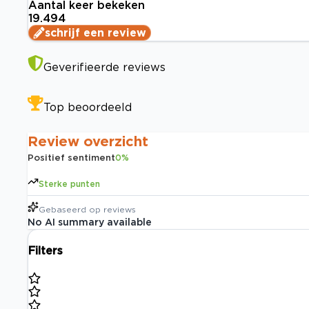
Aantal keer bekeken
19.494
schrijf een review
Geverifieerde reviews
Top beoordeeld
Review overzicht
Positief sentiment
0
%
Sterke punten
Gebaseerd op
reviews
No AI summary available
Filters