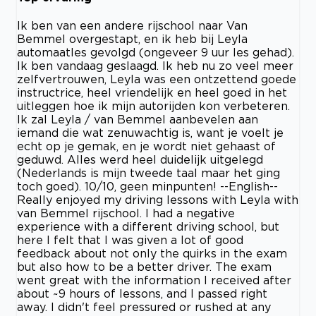
Ik ben van een andere rijschool naar Van
Bemmel overgestapt, en ik heb bij Leyla
automaatles gevolgd (ongeveer 9 uur les gehad).
Ik ben vandaag geslaagd. Ik heb nu zo veel meer
zelfvertrouwen, Leyla was een ontzettend goede
instructrice, heel vriendelijk en heel goed in het
uitleggen hoe ik mijn autorijden kon verbeteren.
Ik zal Leyla / van Bemmel aanbevelen aan
iemand die wat zenuwachtig is, want je voelt je
echt op je gemak, en je wordt niet gehaast of
geduwd. Alles werd heel duidelijk uitgelegd
(Nederlands is mijn tweede taal maar het ging
toch goed). 10/10, geen minpunten! --English--
Really enjoyed my driving lessons with Leyla with
van Bemmel rijschool. I had a negative
experience with a different driving school, but
here I felt that I was given a lot of good
feedback about not only the quirks in the exam
but also how to be a better driver. The exam
went great with the information I received after
about ~9 hours of lessons, and I passed right
away. I didn't feel pressured or rushed at any