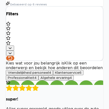
Gebaseerd op
6
reviews
Filters
Kies wat voor jou belangrijk is
Klik op een
onderwerp en bekijk hoe anderen dit beoordelen
Vriendelijkheid personeel
4
Klantenservice
6
Professionaliteit
4
Algehele ervaring
4
10
super!
Alles super geregeld, goede uitleg over de auto.