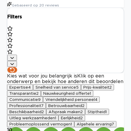
Gebaseerd op
20
reviews
Filters
Kies wat voor jou belangrijk is
Klik op een
onderwerp en bekijk hoe anderen dit beoordelen
Expertise
4
Snelheid van service
5
Prijs-kwaliteit
2
Transparantie
2
Nauwkeurigheid offerte
1
Communicatie
9
Vriendelijkheid personeel
4
Professionaliteit
7
Betrouwbaarheid
2
Beschikbaarheid
2
Afspraak maken
2
Stiptheid
1
Uitleg werkzaamheden
1
Eerlijkheid
2
Probleemoplossend vermogen
1
Algehele ervaring
7
10