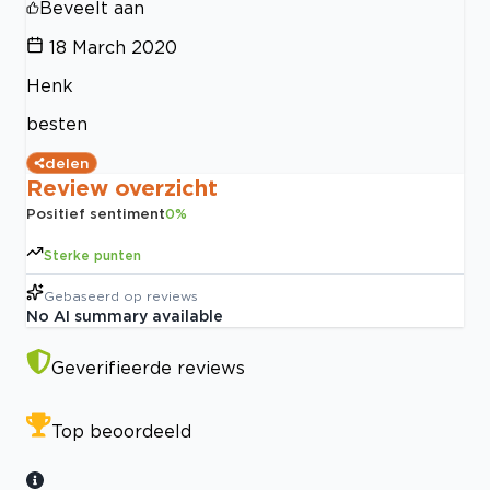
Beveelt aan
18 March 2020
Henk
besten
delen
Review overzicht
Positief sentiment
0
%
Sterke punten
Gebaseerd op
reviews
No AI summary available
Geverifieerde reviews
Top beoordeeld