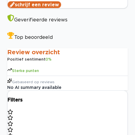
schrijf een review
Geverifieerde reviews
Top beoordeeld
Review overzicht
Positief sentiment
0
%
Sterke punten
Gebaseerd op
reviews
No AI summary available
Filters