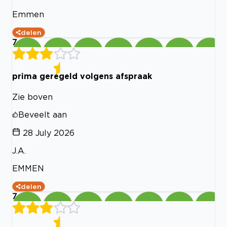
Emmen
delen
7
prima geregeld volgens afspraak
Zie boven
Beveelt aan
28 July 2026
J.A.
EMMEN
delen
7