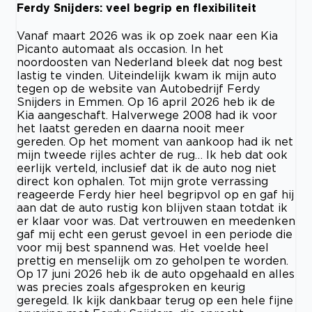
Ferdy Snijders: veel begrip en flexibiliteit
Vanaf maart 2026 was ik op zoek naar een Kia
Picanto automaat als occasion. In het
noordoosten van Nederland bleek dat nog best
lastig te vinden. Uiteindelijk kwam ik mijn auto
tegen op de website van Autobedrijf Ferdy
Snijders in Emmen. Op 16 april 2026 heb ik de
Kia aangeschaft. Halverwege 2008 had ik voor
het laatst gereden en daarna nooit meer
gereden. Op het moment van aankoop had ik net
mijn tweede rijles achter de rug… Ik heb dat ook
eerlijk verteld, inclusief dat ik de auto nog niet
direct kon ophalen. Tot mijn grote verrassing
reageerde Ferdy hier heel begripvol op en gaf hij
aan dat de auto rustig kon blijven staan totdat ik
er klaar voor was. Dat vertrouwen en meedenken
gaf mij echt een gerust gevoel in een periode die
voor mij best spannend was. Het voelde heel
prettig en menselijk om zo geholpen te worden.
Op 17 juni 2026 heb ik de auto opgehaald en alles
was precies zoals afgesproken en keurig
geregeld. Ik kijk dankbaar terug op een hele fijne