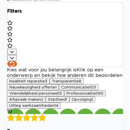
Filters
Kies wat voor jou belangrijk is
Klik op een
onderwerp en bekijk hoe anderen dit beoordelen
Kwaliteit reparatie
3
Transparantie
8
Nauwkeurigheid offerte
1
Communicatie
103
Vriendelijkheid personeel
13
Professionaliteit
95
Afspraak maken
2
Stiptheid
1
Opvolging
1
Uitleg werkzaamheden
14
10