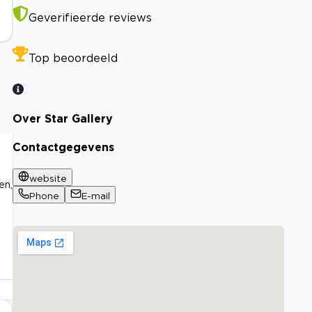
Geverifieerde reviews
Top beoordeeld
Over Star Gallery
Contactgegevens
website
en,
Phone
E-mail