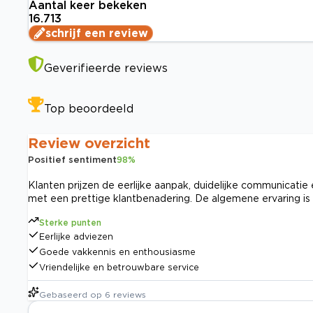
Aantal keer bekeken
16.713
schrijf een review
Geverifieerde reviews
Top beoordeeld
Review overzicht
Positief sentiment
98
%
Klanten prijzen de eerlijke aanpak, duidelijke communicatie 
met een prettige klantbenadering. De algemene ervaring is
Sterke punten
Eerlijke adviezen
Goede vakkennis en enthousiasme
Vriendelijke en betrouwbare service
Gebaseerd op
6
reviews