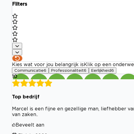
Filters
Kies wat voor jou belangrijk is
Klik op een onderwe
Communicatie
6
Professionaliteit
6
Eerlijkheid
6
10
Top bedrijf
Marcel is een fijne en gezellige man, liefhebber v
van zaken..
Beveelt aan