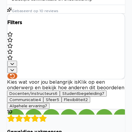
Gebaseerd op
10
reviews
Filters
Kies wat voor jou belangrijk is
Klik op een
onderwerp en bekijk hoe anderen dit beoordelen
Docenten/instructeurs
6
Studentbegeleiding
7
Communicatie
4
Sfeer
5
Flexibiliteit
2
Algehele ervaring
7
10
Geweldige vakmensen