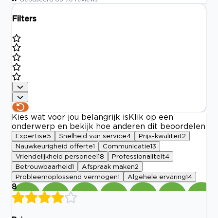
Filters
Kies wat voor jou belangrijk is
Klik op een
onderwerp en bekijk hoe anderen dit beoordelen
Expertise
5
Snelheid van service
4
Prijs-kwaliteit
2
Nauwkeurigheid offerte
1
Communicatie
13
Vriendelijkheid personeel
18
Professionaliteit
4
Betrouwbaarheid
1
Afspraak maken
2
Probleemoplossend vermogen
1
Algehele ervaring
14
8