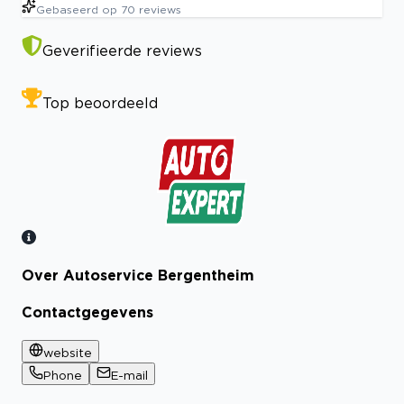
Gebaseerd op
70
reviews
Geverifieerde reviews
Top beoordeeld
Over Autoservice Bergentheim
Bekijk certificaat
Contactgegevens
website
Phone
E-mail