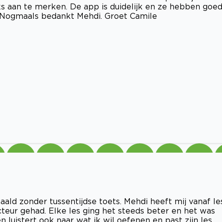
iks aan te merken. De app is duidelijk en ze hebben goe
n. Nogmaals bedankt Mehdi. Groet Camile
haald zonder tussentijdse toets. Mehdi heeft mij vanaf le
cteur gehad. Elke les ging het steeds beter en het was
 en luistert ook naar wat ik wil oefenen en past zijn les