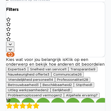
Filters
Kies wat voor jou belangrijk is
Klik op een
onderwerp en bekijk hoe anderen dit beoordelen
Expertise
5
Snelheid van service
11
Transparantie
9
Nauwkeurigheid offerte
3
Communicatie
26
Vriendelijkheid personeel
14
Professionaliteit
28
Betrouwbaarheid
3
Beschikbaarheid
2
Stiptheid
1
Uitleg werkzaamheden
2
Eerlijkheid
1
Probleemoplossend vermogen
2
Algehele ervaring
7
10