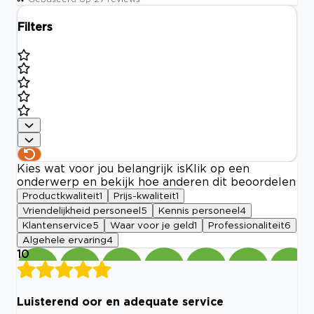
Filters
Kies wat voor jou belangrijk is
Klik op een
onderwerp en bekijk hoe anderen dit beoordelen
Productkwaliteit
1
Prijs-kwaliteit
1
Vriendelijkheid personeel
5
Kennis personeel
4
Klantenservice
5
Waar voor je geld
1
Professionaliteit
6
Algehele ervaring
4
10
Luisterend oor en adequate service