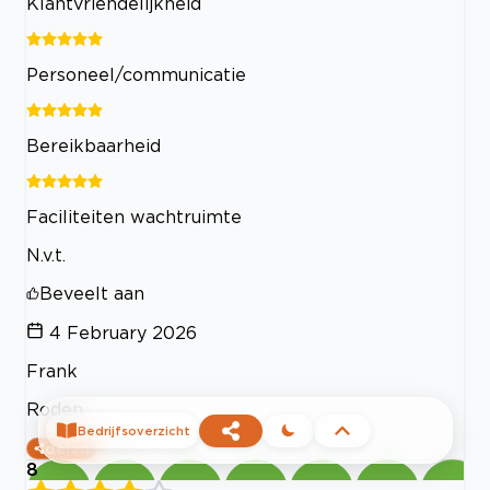
Klantvriendelijkheid
Personeel/communicatie
Bereikbaarheid
Faciliteiten wachtruimte
N.v.t.
Beveelt aan
4 February 2026
Frank
Roden
Bedrijfsoverzicht
delen
8