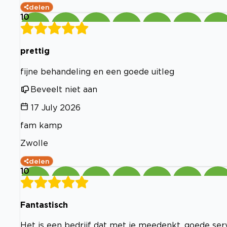
delen
10
prettig
fijne behandeling en een goede uitleg
Beveelt niet aan
17 July 2026
fam kamp
Zwolle
delen
10
Fantastisch
Het is een bedrijf dat met je meedenkt, goede ser