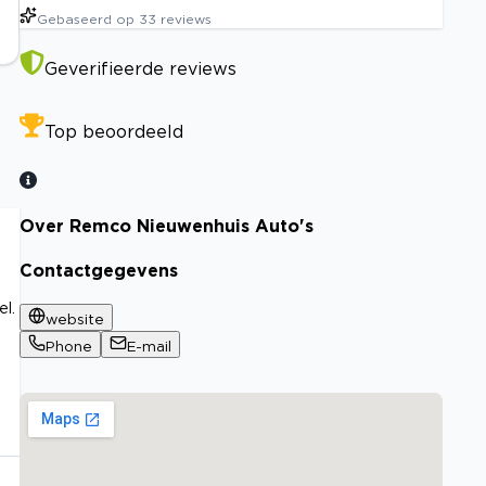
Gebaseerd op
33
reviews
Geverifieerde reviews
Top beoordeeld
Over Remco Nieuwenhuis Auto's
Contactgegevens
l.
website
Phone
E-mail