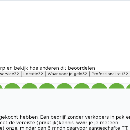
rp en bekijk hoe anderen dit beoordelen
service
32
Locatie
32
Waar voor je geld
32
Professionaliteit
32
 gekocht hebben. Een bedrijf zonder verkopers in pak e
et de vereiste (praktijk)kennis, waar je je meteen
met onze, minder dan 6 mndn daarvoor aangeschafte TT,