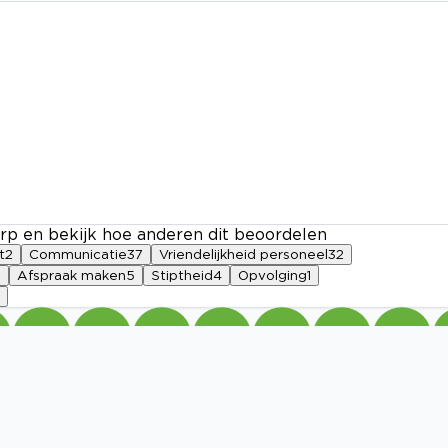
rp en bekijk hoe anderen dit beoordelen
t
2
Communicatie
37
Vriendelijkheid personeel
32
9
Afspraak maken
5
Stiptheid
4
Opvolging
1