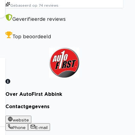
Gebaseerd op
74
reviews
Geverifieerde reviews
Top beoordeeld
Over AutoFirst Abbink
Bekijk certificaat
Contactgegevens
website
Phone
E-mail