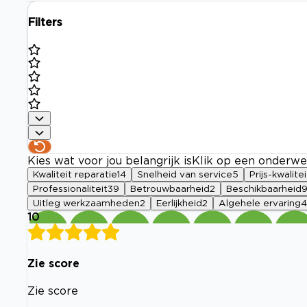
Filters
Kies wat voor jou belangrijk is
Klik op een onderwe
Kwaliteit reparatie
14
Snelheid van service
5
Prijs-kwalitei
Professionaliteit
39
Betrouwbaarheid
2
Beschikbaarheid
Uitleg werkzaamheden
2
Eerlijkheid
2
Algehele ervaring
4
10
Zie score
Zie score