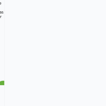
e
as
r