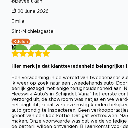
Beveelt aan
20 June 2026
Emile
Sint-Michielsgestel
delen
10
Hier merk je dat klanttevredenheid belangrijker 
Een verademing in de wereld van tweedehands auto
ik weer op zoek naar een tweedehands auto. Door 
eerlijk gezegd met enige terughoudendheid aan. N
Heeswijk Auto's in Schijndel. Vanaf het eerste con
verzorgd uit, de showroom was netjes en we werden
het daglicht, zodat we deze rustig konden bekijken
auto grondig te inspecteren. Geen verkooppraatje
genot van een kop koffie. Dat gaf vertrouwen. Na 
maken. Onze voorwaarde was dat we de volledige o
de batterij wilden ontvangen. Bij aankomst voor d