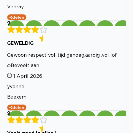
Venray
delen
9
GEWELDIG
Gewoon respect vol ,tijd genoeg,aardig ,vol lof
Beveelt aan
1 April 2026
yvonne
Baexem
delen
9