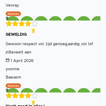
Venray
delen
9
GEWELDIG
Gewoon respect vol ,tijd genoeg,aardig ,vol lof
Beveelt aan
1 April 2026
yvonne
Baexem
delen
9